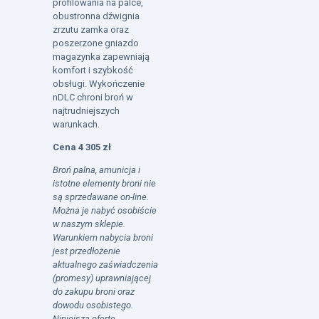
profilowania na palce,
obustronna dźwignia
zrzutu zamka oraz
poszerzone gniazdo
magazynka zapewniają
komfort i szybkość
obsługi. Wykończenie
nDLC chroni broń w
najtrudniejszych
warunkach.
Cena 4 305 zł
Broń palna, amunicja i
istotne elementy broni nie
są sprzedawane on-line.
Można je nabyć osobiście
w naszym sklepie.
Warunkiem nabycia broni
jest przedłożenie
aktualnego zaświadczenia
(promesy) uprawniającej
do zakupu broni oraz
dowodu osobistego.
Niniejszą ofertę