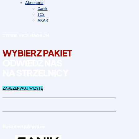
Akcesoria
Canik
TCS
AKAR
STRZELNICA MAGNUM
WYBIERZ PAKIET
ODWIEDŹ NAS
NA STRZELNICY
ZAREZERWUJ WIZYTĘ
Nasze współprace