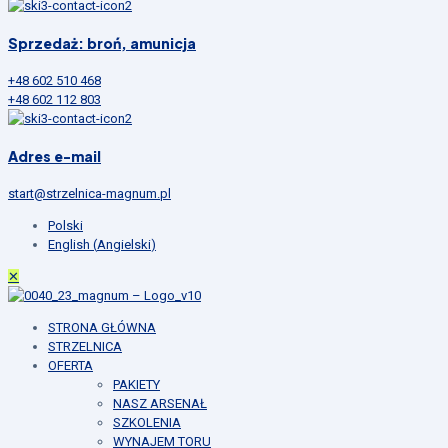
Sprzedaż: broń, amunicja
+48 602 510 468
+48 602 112 803
Adres e-mail
start@strzelnica-magnum.pl
Polski
English
(
Angielski
)
✕
STRONA GŁÓWNA
STRZELNICA
OFERTA
PAKIETY
NASZ ARSENAŁ
SZKOLENIA
WYNAJEM TORU