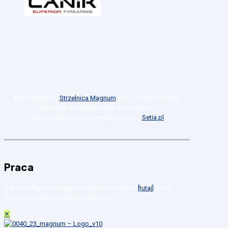
© Copyright by
Strzelnica Magnum
1991 -
2026
All Rights
Reserved. Wszelkie Prawa Zastrzeżone.
Strony Sklepy Pozycjonowanie SEO ...
Setia.pl
Praca
Czy chciałbyś pracować na strzelnicy? Kliknij
[tutaj]
, żeby
zobaczyć naszą obecną ofertę pracy.
✕