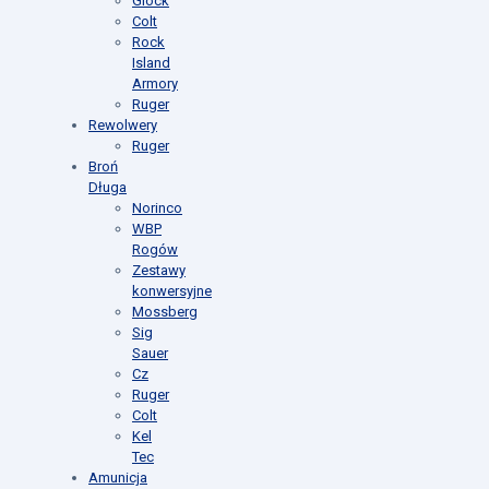
Glock
Colt
Rock
Island
Armory
Ruger
Rewolwery
Ruger
Broń
Długa
Norinco
WBP
Rogów
Zestawy
konwersyjne
Mossberg
Sig
Sauer
Cz
Ruger
Colt
Kel
Tec
Amunicja