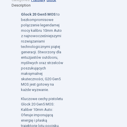
Description
Glock 20 Gen5 MOS
to
bezkompromisowe
połączenie legendarnej
mocy kalibru 10mm Auto
z najnowocześniejszymi
rozwiązaniami
technologicznymi piątej
generacji. Stworzony dla
entuzjastów outdooru,
myśliwych oraz strzelców
poszukujących
maksymalnej
skuteczności, G20 Gen5
MOS jest gotowy na
każde wyzwanie.
Kluczowe cechy pistoletu
Glock 20 Gen5 MOS:
Kaliber 10mm Auto:
Oferuje imponującą
energię i płaską
trajektorię lotu pocisku,