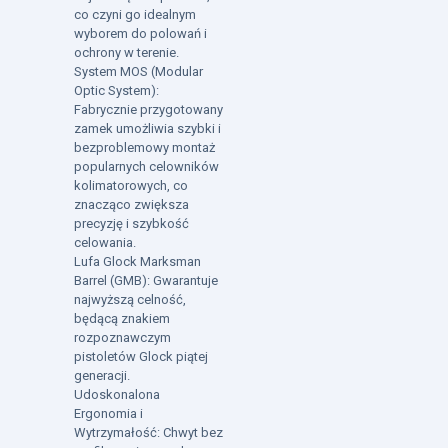
co czyni go idealnym
wyborem do polowań i
ochrony w terenie.
System MOS (Modular
Optic System):
Fabrycznie przygotowany
zamek umożliwia szybki i
bezproblemowy montaż
popularnych celowników
kolimatorowych, co
znacząco zwiększa
precyzję i szybkość
celowania.
Lufa Glock Marksman
Barrel (GMB): Gwarantuje
najwyższą celność,
będącą znakiem
rozpoznawczym
pistoletów Glock piątej
generacji.
Udoskonalona
Ergonomia i
Wytrzymałość: Chwyt bez