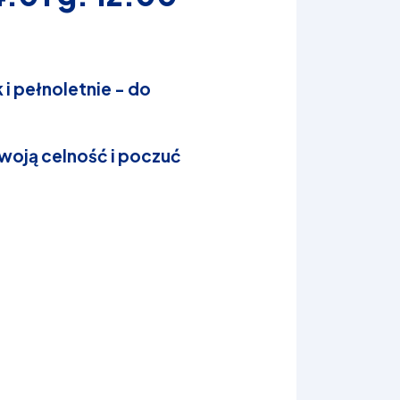
i pełnoletnie - do
woją celność i poczuć