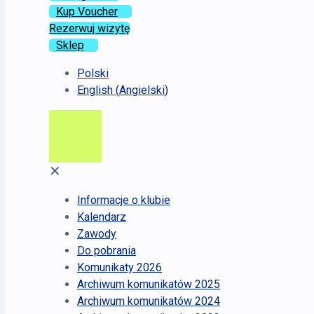
Kup Voucher
Rezerwuj wizytę
Sklep
Polski
English
(
Angielski
)
✕
Informacje o klubie
Kalendarz
Zawody
Do pobrania
Komunikaty 2026
Archiwum komunikatów 2025
Archiwum komunikatów 2024