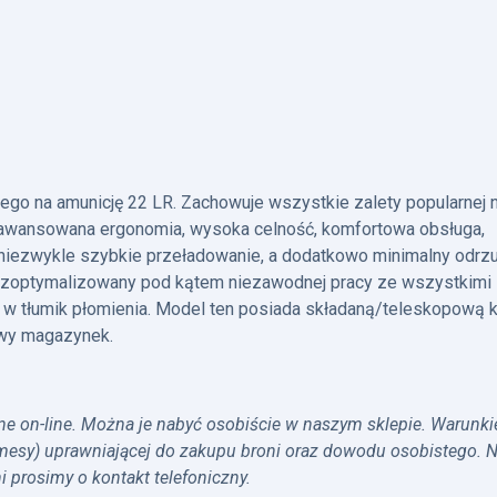
go na amunicję 22 LR. Zachowuje wszystkie zalety popularnej 
zaawansowana ergonomia, wysoka celność, komfortowa obsługa,
niezwykle szybkie przeładowanie, a dodatkowo minimalny odrzu
t zoptymalizowany pod kątem niezawodnej pracy ze wszystkimi
 w tłumik płomienia. Model ten posiada składaną/teleskopową k
owy magazynek.
ane on-line. Można je nabyć osobiście w naszym sklepie. Warunk
omesy) uprawniającej do zakupu broni oraz dowodu osobistego. N
prosimy o kontakt telefoniczny.