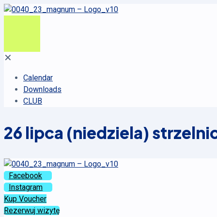
✕
Calendar
Downloads
CLUB
26 lipca (niedziela) strzel
Facebook
Instagram
Kup Voucher
Rezerwuj wizytę