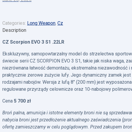
Categories:
Long Weapon
,
Cz
Description
CZ Scorpion EVO 3 S1 .22LR
Ekskluzywny, samopowtarzalny model do strzelectwa sportowe
świecie serii CZ SCORPION EVO 3 S1, takie jak niska waga, 
niezrównana łatwość demontażu, ekstremalna niezawodność i 
praktycznie zerowe zużycie lufy. Jego dynamiczny zamek jes
rodzajami nabojów. Wersja z lufą 8″ (200 mm) jest wyposażona
regulowane przyrządy celownicze oraz 10-nabojowy polimer
Cena
5 700 zł
Broń palna, amunicja i istotne elementy broni nie są sprzedaw
nabycia broni jest przedłożenie aktualnego zaświadczenia (pr
ofertę zamieszczamy w celu poglądowym. Przed zakupem broni 