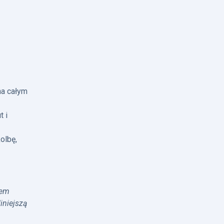
na całym
t i
olbę,
iem
iniejszą